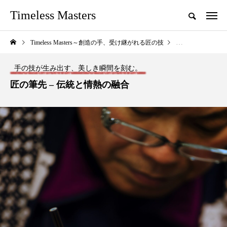
Timeless Masters
Timeless Masters～創造の手、受け継がれる匠の技
手の技が生み出す
手の技が生み出す、美しき瞬間を刻む。
匠の筆先 – 伝統と情熱の融合