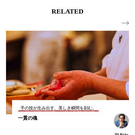
RELATED

手の技が生み出す、美しき瞬間を刻む。
一貫の魂
DS.Ricky